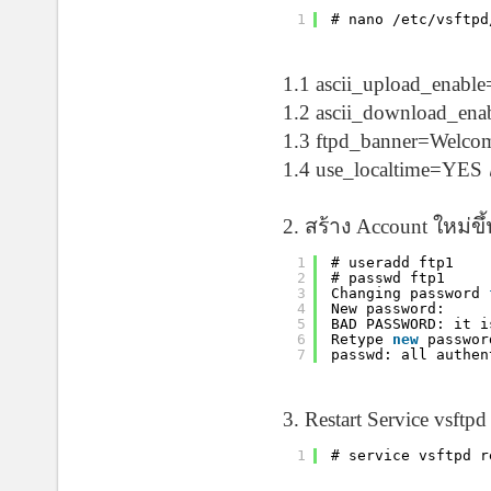
1
# nano /etc/vsftpd
1.1 ascii_upload_enab
1.2 ascii_download_en
1.3 ftpd_banner=Welcome
1.4 use_localtime=YES
2. สร้าง Account ใหม
1
# useradd ftp1
2
# passwd ftp1
3
Changing password 
4
New password: 
5
BAD PASSWORD: it i
6
Retype 
new
passwor
7
passwd: all authen
3. Restart Service vsftpd
1
# service vsftpd r